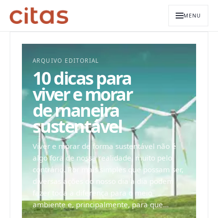
MENU
ARQUIVO EDITORIAL
10 dicas para
viver e morar
de maneira
sustentável
Viver e morar de forma sustentável não é
algo fora de nossa realidade, muito pelo
contrário. Por mais simples que possam ser,
diversas ações do nosso dia a dia podem
fazer toda a diferença para o meio
ambiente e, principalmente, para que...