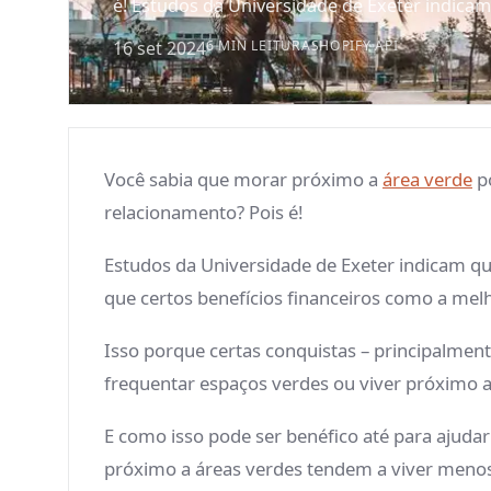
é! Estudos da Universidade de Exeter indicam
16 set 2024
6 MIN LEITURA
SHOPIFY API
Você sabia que morar próximo a
área verde
p
relacionamento? Pois é!
Estudos da Universidade de Exeter indicam q
que certos benefícios financeiros como a mel
Isso porque certas conquistas – principalmen
frequentar espaços verdes ou viver próximo a
E como isso pode ser benéfico até para aju
próximo a áreas verdes tendem a viver menos