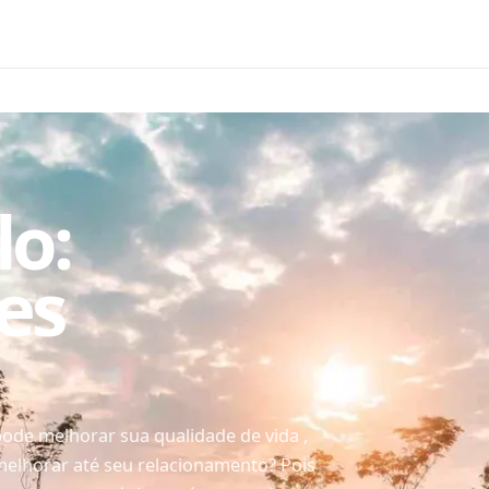
lo:
es
ode melhorar sua qualidade de vida ,
melhorar até seu relacionamento? Pois