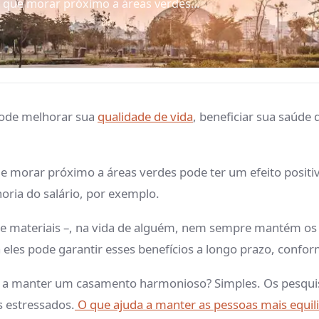
 que morar próximo a áreas verdes...
ode melhorar sua
qualidade de vida
, beneficiar sua saúde
ue morar próximo a áreas verdes pode ter um efeito posit
horia do salário, por exemplo.
te materiais –, na vida de alguém, nem sempre mantém os 
 eles pode garantir esses benefícios a longo prazo, confo
dar a manter um casamento harmonioso? Simples. Os pesqu
 estressados.
O que ajuda a manter as pessoas mais equil