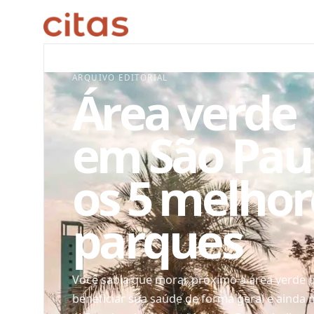
ARQUIVO EDITORIAL
Área verde
em São Pau
os 5 melhor
parques
Você sabia que morar próximo a área verde p
beneficiar sua saúde de forma geral e ainda 