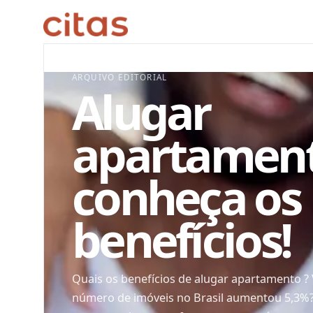
ARQUIVO EDITORIAL
Alugar
apartament
conheça os
benefícios!
Quais os benefícios de alugar apartamento ? 
número de imóveis no Brasil aumentou 5,3%?