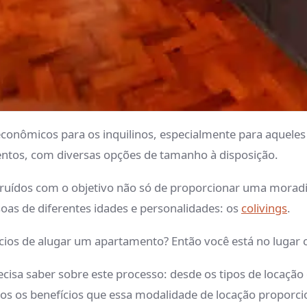
econômicos para os inquilinos, especialmente para aquele
entos, com diversas opções de tamanho à disposição.
truídos com o objetivo não só de proporcionar uma moradi
soas de diferentes idades e personalidades: os
colivings
.
ícios de alugar um apartamento? Então você está no lugar c
cisa saber sobre este processo: desde os tipos de locação 
dos os benefícios que essa modalidade de locação proporci