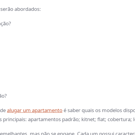
 serão abordados:
ação?
ão?
 de
alugar um apartamento
é saber quais os modelos dispo
 principais: apartamentos padrão; kitnet; flat; cobertura; lo
elhantes, mas não se engane. Cada um possui característ