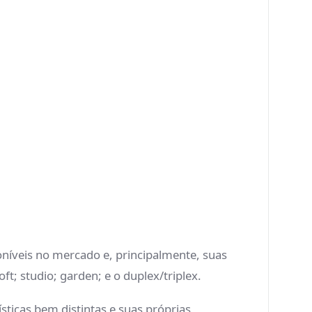
níveis no mercado e, principalmente, suas
ft; studio; garden; e o duplex/triplex.
icas bem distintas e suas próprias