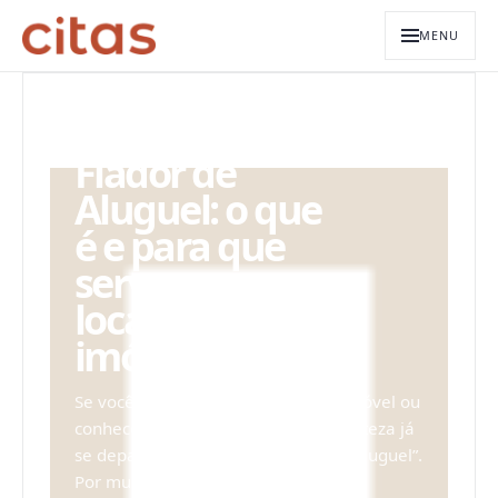
MENU
ARQUIVO EDITORIAL
Fiador de
Aluguel: o que
é e para que
serve na
locação de
imóveis?
Se você está buscando alugar um imóvel ou
conhece alguém que esteja, com certeza já
se deparou com o termo “fiador de aluguel”.
Por muitos anos, eles foram muito