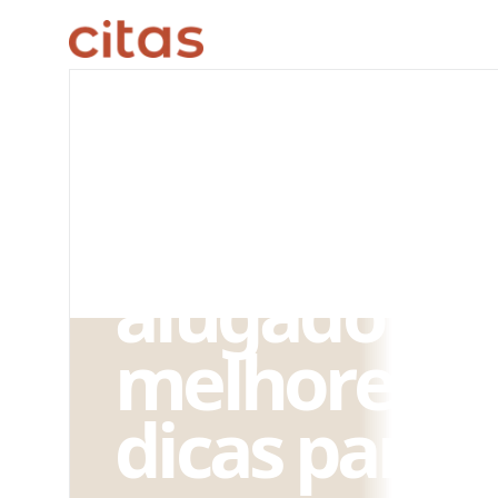
ARQUIVO EDITORIAL
Como deco
quarto
alugado? A
melhores
dicas para