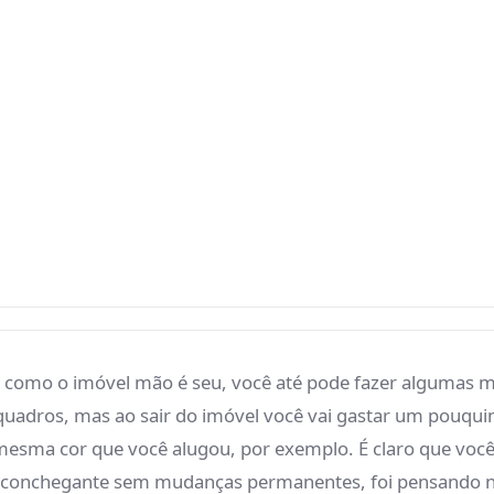
a
- como o imóvel mão é seu, você até
 como mudar a cor da parede, fazer
o sair do imóvel você vai gastar um...
 - como o imóvel mão é seu, você até pode fazer algumas
 quadros, mas ao sair do imóvel você vai gastar um pouqu
a mesma cor que você alugou, por exemplo. É claro que v
 e aconchegante sem mudanças permanentes, foi pensando 