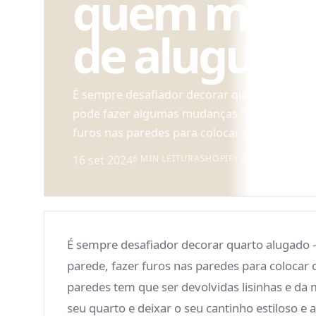
quem mor
de alugu
É sempre desafiador decorar quarto alugado 
pode fazer algumas mudanças “permanentes”
furos nas paredes para colocar quadros, mas a
16 set 2024
6 MIN LEITURA
SHOPIFY API
É sempre desafiador decorar quarto alugado
parede, fazer furos nas paredes para colocar
paredes tem que ser devolvidas lisinhas e d
seu quarto e deixar o seu cantinho estiloso