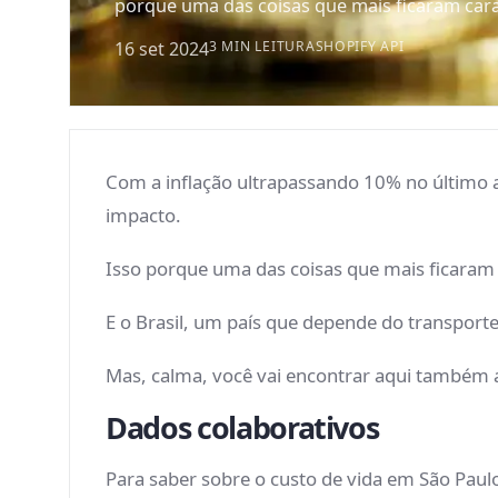
porque uma das coisas que mais ficaram caras
16 set 2024
3 MIN LEITURA
SHOPIFY API
Com a inflação ultrapassando 10% no último an
impacto.
Isso porque uma das coisas que mais ficaram
E o Brasil, um país que depende do transport
Mas, calma, você vai encontrar aqui também a
Dados colaborativos
Para saber sobre o custo de vida em São Pau