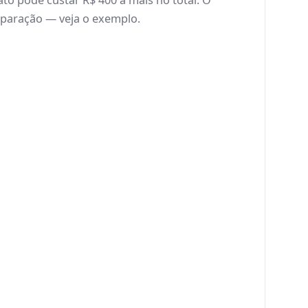
to pode custar R$ 400 a mais no total. O
paração — veja o exemplo.