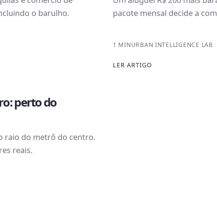
uilas e comércio de
Um aluguel R$ 200 mais bara
ncluindo o barulho.
pacote mensal decide a com
1 MIN
URBAN INTELLIGENCE LAB
LER ARTIGO
o: perto do
o raio do metrô do centro.
es reais.