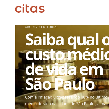
ARQUIVO EDITORIAL
Saiba qual 
custo médi
de vida em
São Paulo
Com a inflação ultrapassando 10% no último an
médio de vida na cidade de São Paulo , a mai