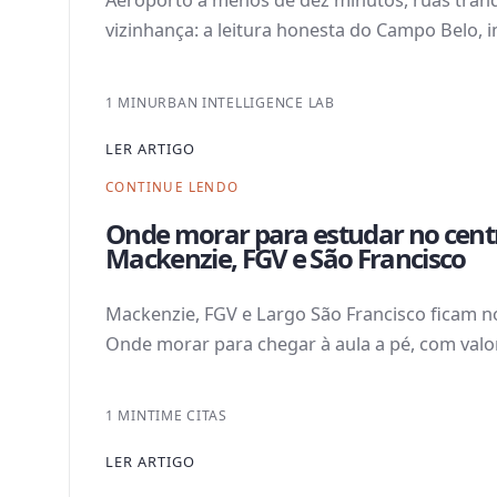
Aeroporto a menos de dez minutos, ruas tranq
vizinhança: a leitura honesta do Campo Belo, i
1 MIN
URBAN INTELLIGENCE LAB
LER ARTIGO
CONTINUE LENDO
Onde morar para estudar no centr
Mackenzie, FGV e São Francisco
Mackenzie, FGV e Largo São Francisco ficam n
Onde morar para chegar à aula a pé, com valor
1 MIN
TIME CITAS
LER ARTIGO