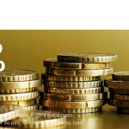
o
o
o no Brasil, é difícil que o custo
or do país, não sofra um impacto. Isso