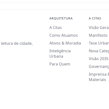
ARQUITETURA
A CITAS
A Citas
Visão Gera
Como Atuamos
Manifesto
Ativos & Moradia
Tese Urba
leitura de cidade,
Inteligência
Nova Cate
Urbana
Visão 2035
Para Quem
Governanç
Imprensa 
Materiais