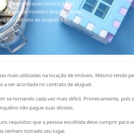
ias mais utilizadas na locação de
para outros modelos disponíveis no
da no contrato de aluguel. Com o
ias mais utilizadas na locação de imóveis. Mesmo tendo p
o a ser acordada no contrato de aluguel.
m se tornando cada vez mais difícil. Primeiramente, pois
inquilino não pague suas dívidas.
lguns requisitos que a pessoa escolhida deve cumprir para
ias tenham tomado seu lugar.