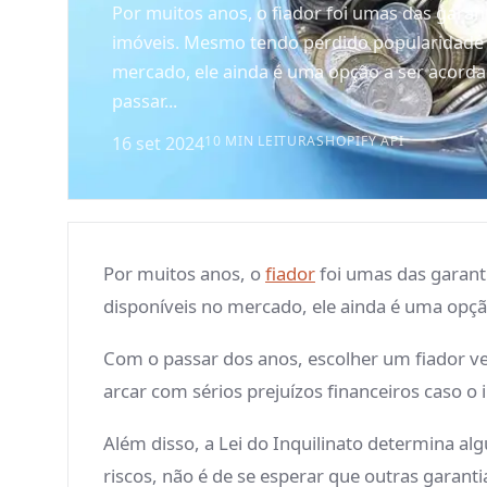
Por muitos anos, o fiador foi umas das garant
imóveis. Mesmo tendo perdido popularidade 
mercado, ele ainda é uma opção a ser acorda
passar...
16 set 2024
10 MIN LEITURA
SHOPIFY API
Por muitos anos, o
fiador
foi umas das garant
disponíveis no mercado, ele ainda é uma opçã
Com o passar dos anos, escolher um fiador ve
arcar com sérios prejuízos financeiros caso o 
Além disso, a Lei do Inquilinato determina a
riscos, não é de se esperar que outras garant