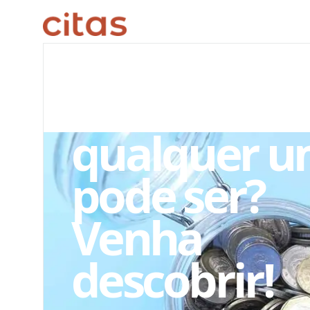
ARQUIVO EDITORIAL
Fiador:
qualquer 
pode ser?
Venha
descobrir!