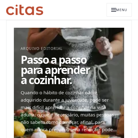
MENU
ARQUIVO EDITORIAL
Passo a passo
para aprender
a cozinhar.
Quando o hábito de cozinhar não é
adquirido durante a juventude, pode ser
mais difícil aprender a cozinhar na vida
adulta, o que é necessário, muitas pessoas
não sabem como começar, afinal, para
quem nunca preparou uma refeição, pode...