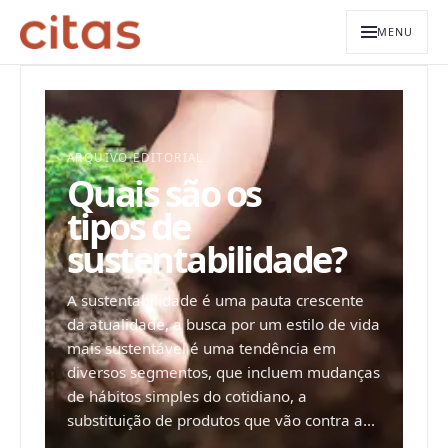
MENU
ARQUIVO EDITORIAL
Quais são os
tipos de
sustentabilidade?
A sustentabilidade é uma pauta crescente
da atualidade, a busca por um estilo de vida
mais sustentável é uma tendência em
diversos segmentos, que incluem mudanças
de hábitos simples do cotidiano, a
substituição de produtos que vão contra a...