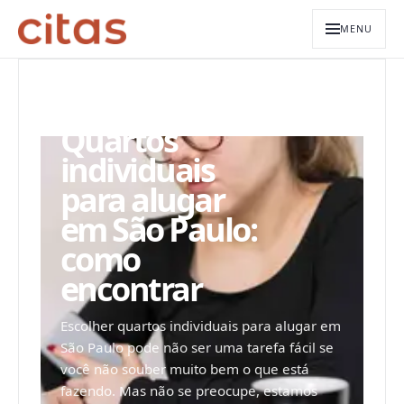
MENU
ARQUIVO EDITORIAL
Quartos
individuais
para alugar
em São Paulo:
como
encontrar
Escolher quartos individuais para alugar em
São Paulo pode não ser uma tarefa fácil se
você não souber muito bem o que está
fazendo. Mas não se preocupe, estamos