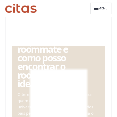
MENU
ARQUIVO EDITORIAL
O que é um
roommate e
como posso
encontrar o
roommate
ideal?
O termo em inglês é muito comum para
quem está ingressando na vida
universitária ou se mudando da casa dos
pais pela primeira vez, o roomate seria o