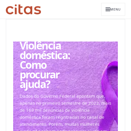
MENU
ARQUIVO EDITORIAL
Violência
doméstica:
Como
procurar
ajuda?
Dados do Governo Federal apontam que,
apenas no primeiro semestre de 2022, mais
de 169 mil denúncias de violência
doméstica foram registradas no canal de
atendimento. Porém, muitas mulheres