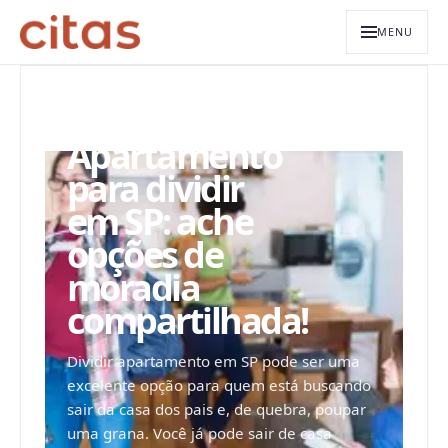
MENU
ARQUIVO EDITORIAL
Apartamento
para dividir
em SP: ache
opções de
moradia
compartilhada!
Dividir apartamento em SP pode ser uma
excelente opção para quem está buscando
sair da casa dos pais e, de quebra, poupar
uma grana. Você já pode sair de casa