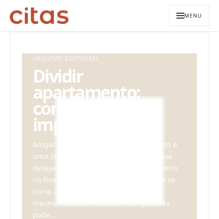
MENU
ARQUIVO EDITORIAL
Dividir
apartamento:
confira 5 dicas
imperdíveis
Alugar um quarto e dividir apartamento é
uma ótima alternativa para aqueles que
desejam ou precisam poupar um dinheiro
no final do mês. Mas nem sempre isso se
torna uma tarefa fácil. Compartilhar a
mesma casa com uma ou mais pessoas
pode...