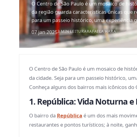
O Centro de São Paulo é um mosaico de histór
da região guarda características únicas que 
para um passeio histórico, uma experiência 
07 jan 2025
3 MIN LEITURA
RAFAELA HARA
O Centro de São Paulo é um mosaico de históri
da cidade. Seja para um passeio histórico, u
Conheça alguns dos bairros mais icônicos do Ce
1. República: Vida Noturna e 
O bairro da
República
é um dos mais movimen
restaurantes e pontos turísticos; à noite, ga