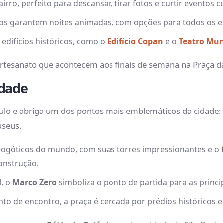
rro, perfeito para descansar, tirar fotos e curtir eventos cul
hos garantem noites animadas, com opções para todos os es
 edifícios históricos, como o
Edifício Copan
e o
Teatro Mun
 artesanato que acontecem aos finais de semana na Praça d
idade
aulo e abriga um dos pontos mais emblemáticos da cidade:
useus.
ogóticos do mundo, com suas torres impressionantes e o f
construção.
l, o
Marco Zero
simboliza o ponto de partida para as princi
nto de encontro, a praça é cercada por prédios históricos