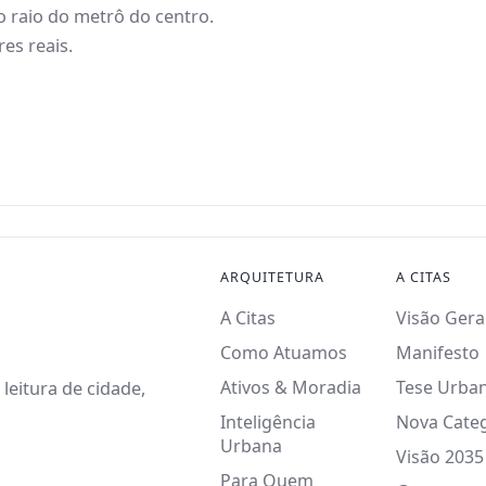
o raio do metrô do centro.
es reais.
ARQUITETURA
A CITAS
A Citas
Visão Gera
Como Atuamos
Manifesto
Ativos & Moradia
Tese Urba
leitura de cidade,
Inteligência
Nova Cate
Urbana
Visão 2035
Para Quem