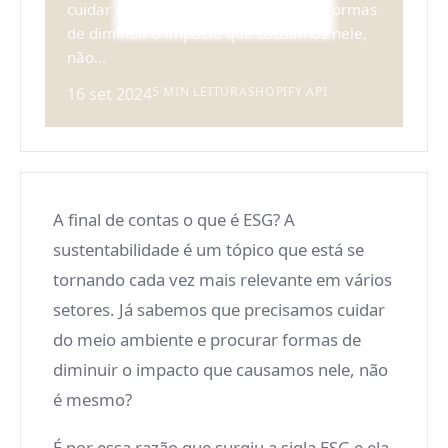
cuidar do meio ambiente e procurar formas
de diminuir o impacto que causamos nele,
não...
16 set 2024
5 MIN LEITURA
SHOPIFY API
A final de contas o que é ESG? A
sustentabilidade é um tópico que está se
tornando cada vez mais relevante em vários
setores. Já sabemos que precisamos cuidar
do meio ambiente e procurar formas de
diminuir o impacto que causamos nele, não
é mesmo?
É por essa razão que surgiu a sigla ESG e ela