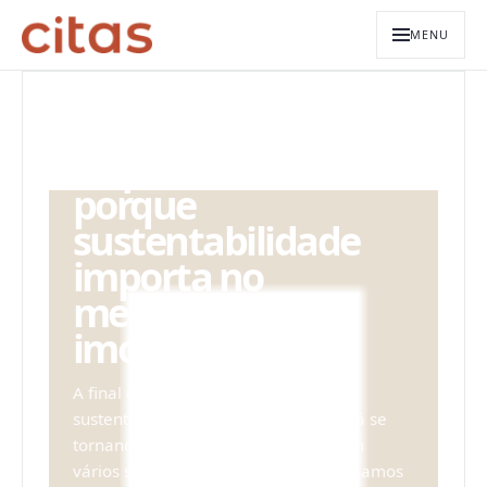
MENU
ARQUIVO EDITORIAL
O que é ESG e
porque
sustentabilidade
importa no
mercado
imobiliário?
A final de contas o que é ESG? A
sustentabilidade é um tópico que está se
tornando cada vez mais relevante em
vários setores. Já sabemos que precisamos