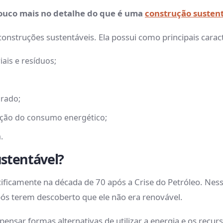
ouco mais no detalhe do que é uma
construção susten
onstruções sustentáveis. Ela possui como principais caract
ais e resíduos;
brado;
ação do consumo energético;
.
ustentável?
ficamente na década de 70 após a Crise do Petróleo. Nessa
ós terem descoberto que ele não era renovável.
nsar formas alternativas de utilizar a energia e os recurso