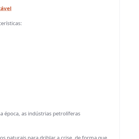
tável
erísticas:
 época, as indústrias petrolíferas
s naturais para driblar a crise, de forma que