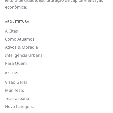
leitura de cidade, estruturação de capital e ativação
econômica.
ARQUITETURA
A Citas
Como Atuamos
Ativos & Moradia
Inteligência Urbana
Para Quem
A CITAS
Visão Geral
Manifesto
Tese Urbana
Nova Categoria