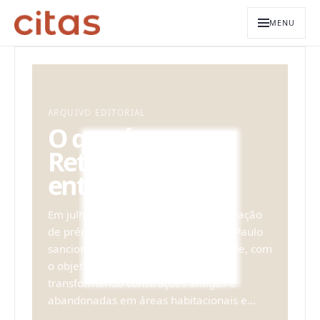
MENU
ARQUIVO EDITORIAL
O que é
Retrofit?
entenda mais!
Em julho de 2021, uma lei de revitalização
de prédios antigos do Centro de São Paulo
sancionou-se pela Prefeitura da cidade, com
o objetivo de adensar a região,
transformando construções antigas e
abandonadas em áreas habitacionais e...