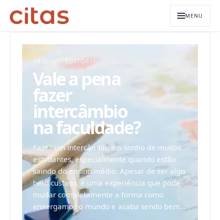
MENU
ARQUIVO EDITORIAL
Vale a pena
fazer
intercâmbio
na faculdade?
Fazer um intercâmbio é o sonho de muitos
estudantes, especialmente quando estão
saindo do ensino médio. Apesar de ser algo
bem custoso, é uma experiência que pode
mudar completamente a forma como
enxergamos o mundo e acaba sendo bem...