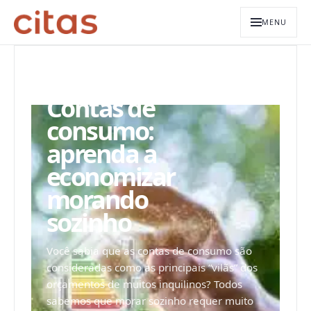
MENU
ARQUIVO EDITORIAL
Contas de
consumo:
aprenda a
economizar
morando
sozinho
Você sabia que as contas de consumo são
consideradas como as principais “vilãs” dos
orçamentos de muitos inquilinos? Todos
sabemos que morar sozinho requer muito